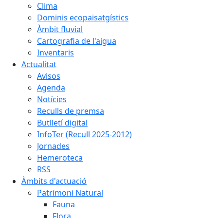
Clima
Dominis ecopaisatgístics
Àmbit fluvial
Cartografia de l'aigua
Inventaris
Actualitat
Avisos
Agenda
Notícies
Reculls de premsa
Butlletí digital
InfoTer (Recull 2025-2012)
Jornades
Hemeroteca
RSS
Àmbits d'actuació
Patrimoni Natural
Fauna
Flora