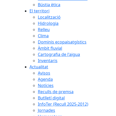
Bústia ètica
El territori
Localització
Hidrologia
Relleu
Clima
Dominis ecopaisatgístics
Àmbit fluvial
Cartografia de l'aigua
Inventaris
Actualitat
Avisos
Agenda
Notícies
Reculls de premsa
Butlletí digital
InfoTer (Recull 2025-2012)
Jornades