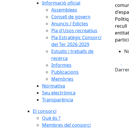
Informació oficial
comuni
Assemblees
d'esp
Consell de govern
Polí
Anuncis / Edictes
recull
Pla d'Usos recreatius
entit
Pla Estratègic Consorci
partic
del Ter 2026-2029
Estudis i treballs de
No
recerca
Fa
Informes
Darrer
Publicacions
Memòries
Normativa
Seu electrònica
Transparència
El consorci
Què és ?
Membres del consorci