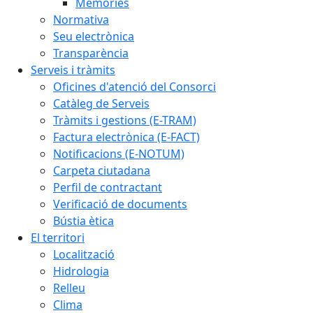
Memòries
Normativa
Seu electrònica
Transparència
Serveis i tràmits
Oficines d'atenció del Consorci
Catàleg de Serveis
Tràmits i gestions (E-TRAM)
Factura electrònica (E-FACT)
Notificacions (E-NOTUM)
Carpeta ciutadana
Perfil de contractant
Verificació de documents
Bústia ètica
El territori
Localització
Hidrologia
Relleu
Clima