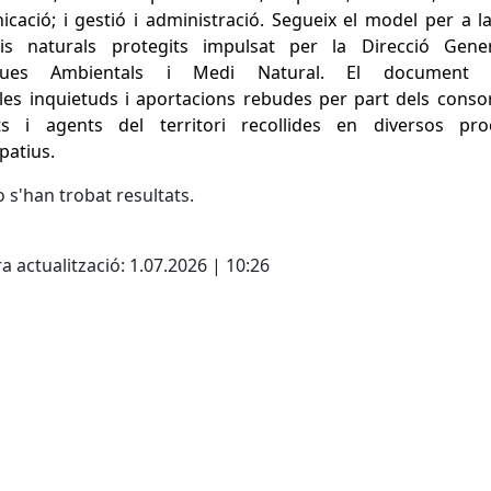
cació; i gestió i administració. Segueix el model per a l
ais naturals protegits impulsat per la Direcció Gene
tiques Ambientals i Medi Natural. El document 
 les inquietuds i aportacions rebudes per part dels consor
ats i agents del territori recollides en diversos pro
ipatius.
 s'han trobat resultats.
cebook
X
a actualització: 1.07.2026 | 10:26