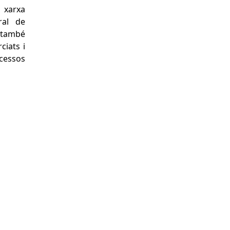
a xarxa
ral de
també
ciats i
cessos