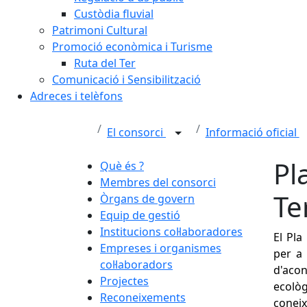
Custòdia fluvial
Patrimoni Cultural
Promoció econòmica i Turisme
Ruta del Ter
Comunicació i Sensibilització
Adreces i telèfons
El consorci
Informació oficial
Pl
Què és ?
Membres del consorci
Te
Òrgans de govern
Equip de gestió
Institucions col·laboradores
El Pla
Empreses i organismes
per a 
col·laboradors
d'acon
Projectes
ecològ
Reconeixements
coneix