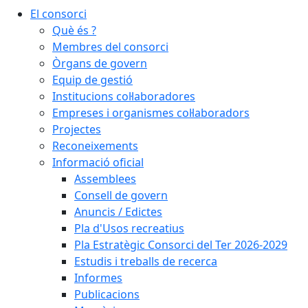
El consorci
Què és ?
Membres del consorci
Òrgans de govern
Equip de gestió
Institucions col·laboradores
Empreses i organismes col·laboradors
Projectes
Reconeixements
Informació oficial
Assemblees
Consell de govern
Anuncis / Edictes
Pla d'Usos recreatius
Pla Estratègic Consorci del Ter 2026-2029
Estudis i treballs de recerca
Informes
Publicacions