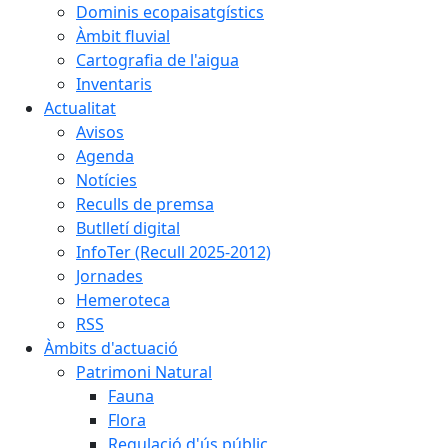
Dominis ecopaisatgístics
Àmbit fluvial
Cartografia de l'aigua
Inventaris
Actualitat
Avisos
Agenda
Notícies
Reculls de premsa
Butlletí digital
InfoTer (Recull 2025-2012)
Jornades
Hemeroteca
RSS
Àmbits d'actuació
Patrimoni Natural
Fauna
Flora
Regulació d'ús públic