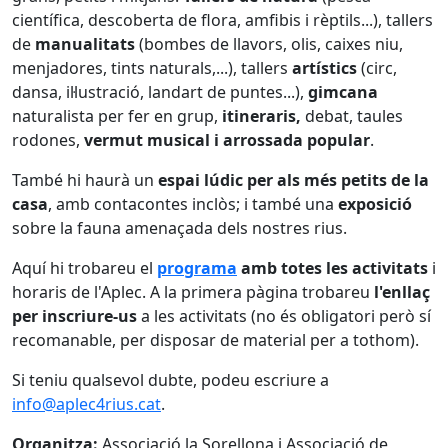
científica, descoberta de flora, amfibis i rèptils...), tallers
de
manualitats
(bombes de llavors, olis, caixes niu,
menjadores, tints naturals,...), tallers
artístics
(circ,
dansa, il·lustració, landart de puntes...),
gimcana
naturalista per fer en grup,
itineraris,
debat, taules
rodones,
vermut musical i arrossada popular
.
També hi haurà un
espai lúdic per als més petits de la
casa
, amb contacontes inclòs; i també una
exposició
sobre la fauna amenaçada dels nostres rius.
Aquí hi trobareu el
programa
amb totes les activitats
i
horaris de l'Aplec. A la primera pàgina trobareu
l'enllaç
per inscriure-us
a les activitats (no és obligatori però sí
recomanable, per disposar de material per a tothom).
Si teniu qualsevol dubte, podeu escriure a
info@aplec4rius.cat
.
Organitza:
Associació la Sorellona i Associació de