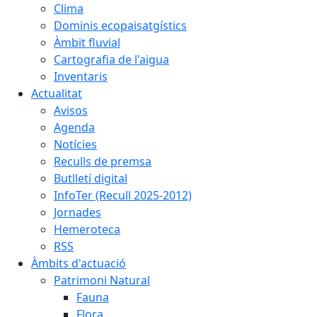
Clima
Dominis ecopaisatgístics
Àmbit fluvial
Cartografia de l'aigua
Inventaris
Actualitat
Avisos
Agenda
Notícies
Reculls de premsa
Butlletí digital
InfoTer (Recull 2025-2012)
Jornades
Hemeroteca
RSS
Àmbits d'actuació
Patrimoni Natural
Fauna
Flora