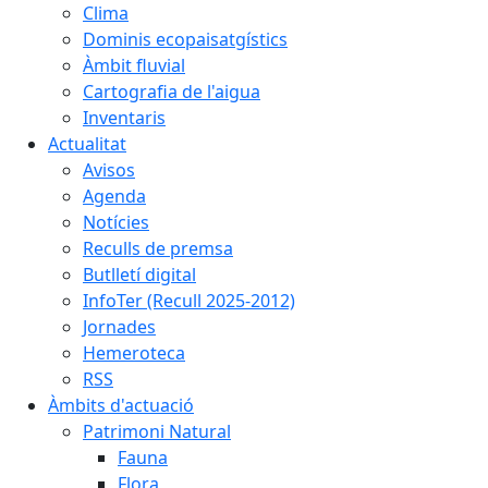
Clima
Dominis ecopaisatgístics
Àmbit fluvial
Cartografia de l'aigua
Inventaris
Actualitat
Avisos
Agenda
Notícies
Reculls de premsa
Butlletí digital
InfoTer (Recull 2025-2012)
Jornades
Hemeroteca
RSS
Àmbits d'actuació
Patrimoni Natural
Fauna
Flora