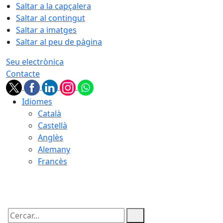
Saltar a la capçalera
Saltar al contingut
Saltar a imatges
Saltar al peu de pàgina
Seu electrònica
Contacte
Idiomes
Català
Castellà
Anglès
Alemany
Francès
09.08.2026 | 06:00