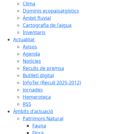
Clima
Dominis ecopaisatgístics
Àmbit fluvial
Cartografia de l'aigua
Inventaris
Actualitat
Avisos
Agenda
Notícies
Reculls de premsa
Butlletí digital
InfoTer (Recull 2025-2012)
Jornades
Hemeroteca
RSS
Àmbits d'actuació
Patrimoni Natural
Fauna
Flora