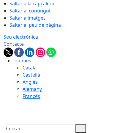
Saltar a la capçalera
Saltar al contingut
Saltar a imatges
Saltar al peu de pàgina
Seu electrònica
Contacte
Idiomes
Català
Castellà
Anglès
Alemany
Francès
06.08.2026 | 09:21