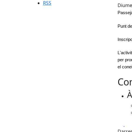
RSS
Diumen
Passeja
Punt de
Inscrip
L'activ
per pro
el cone
Con
À
Fa
Darrer