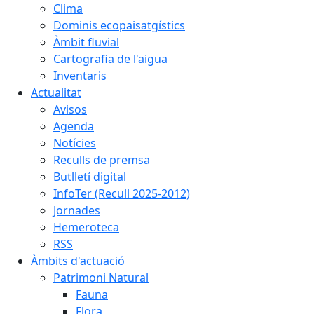
Clima
Dominis ecopaisatgístics
Àmbit fluvial
Cartografia de l'aigua
Inventaris
Actualitat
Avisos
Agenda
Notícies
Reculls de premsa
Butlletí digital
InfoTer (Recull 2025-2012)
Jornades
Hemeroteca
RSS
Àmbits d'actuació
Patrimoni Natural
Fauna
Flora