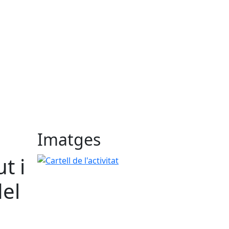
Imatges
t i
Cartell de l'activitat
del