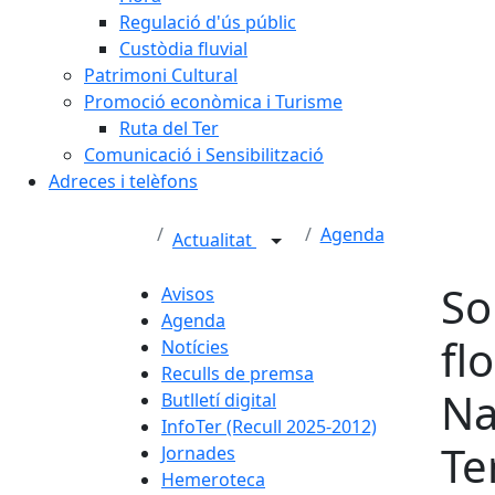
Regulació d'ús públic
Custòdia fluvial
Patrimoni Cultural
Promoció econòmica i Turisme
Ruta del Ter
Comunicació i Sensibilització
Adreces i telèfons
Agenda
Actualitat
So
Avisos
Agenda
fl
Notícies
Reculls de premsa
Na
Butlletí digital
InfoTer (Recull 2025-2012)
Te
Jornades
Hemeroteca