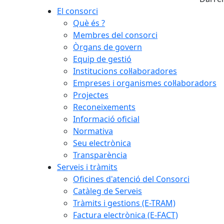
El consorci
Què és ?
Membres del consorci
Òrgans de govern
Equip de gestió
Institucions col·laboradores
Empreses i organismes col·laboradors
Projectes
Reconeixements
Informació oficial
Normativa
Seu electrònica
Transparència
Serveis i tràmits
Oficines d'atenció del Consorci
Catàleg de Serveis
Tràmits i gestions (E-TRAM)
Factura electrònica (E-FACT)