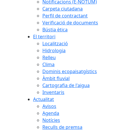
Notificacions (E-NOTUM)
Carpeta ciutadana
Perfil de contractant
Verificació de documents
Bústia ètica
El territori
Localització
Hidrologia
Relleu
Clima
Dominis ecopaisatgístics
Àmbit fluvial
Cartografia de l'aigua
Inventaris
Actualitat
Avisos
Agenda
Notícies
Reculls de premsa