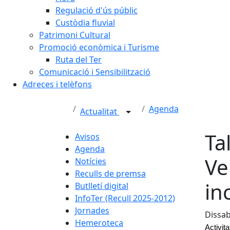
Regulació d'ús públic
Custòdia fluvial
Patrimoni Cultural
Promoció econòmica i Turisme
Ruta del Ter
Comunicació i Sensibilització
Adreces i telèfons
Agenda
Actualitat
Ta
Avisos
Agenda
Ve
Notícies
Reculls de premsa
in
Butlletí digital
InfoTer (Recull 2025-2012)
Jornades
Dissab
Hemeroteca
Activit