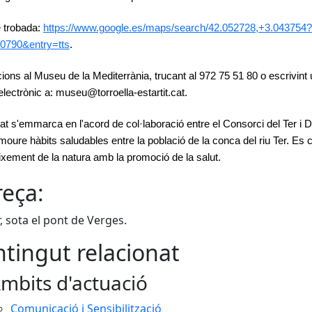
 trobada:
https://www.google.es/maps/search/42.052728,+3.043754?
0790&entry=tts
.
cions al Museu de la Mediterrània, trucant al 972 75 51 80 o escrivint
electrònic a: museu@torroella-estartit.cat.
itat s'emmarca en l'acord de col·laboració entre el Consorci del Ter i D
moure hàbits saludables entre la població de la conca del riu Ter. Es
ixement de la natura amb la promoció de la salut.
eça:
r, sota el pont de Verges.
tingut relacionat
mbits d'actuació
Comunicació i Sensibilització