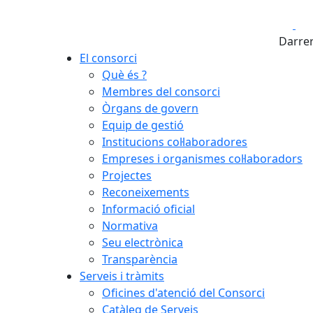
Fa
Darrer
El consorci
Què és ?
Membres del consorci
Òrgans de govern
Equip de gestió
Institucions col·laboradores
Empreses i organismes col·laboradors
Projectes
Reconeixements
Informació oficial
Normativa
Seu electrònica
Transparència
Serveis i tràmits
Oficines d'atenció del Consorci
Catàleg de Serveis