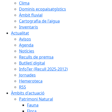
Clima
Dominis ecopaisatgístics
Àmbit fluvial
Cartografia de l'aigua
Inventaris
Actualitat
Avisos
Agenda
Notícies
Reculls de premsa
Butlletí digital
InfoTer (Recull 2025-2012)
Jornades
Hemeroteca
RSS
Àmbits d'actuació
Patrimoni Natural
Fauna
Flora