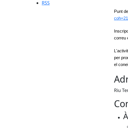
RSS
Punt de
coh=21
Inscrip
correu 
L'activ
per pro
el cone
Adr
Riu Te
Con
À