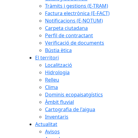
Tràmits i gestions (E-TRAM)
Factura electrònica (E-FACT)
Notificacions (E-NOTUM)
Carpeta ciutadana
Perfil de contractant
Verificació de documents
Bústia ètica
El territori
Localització
Hidrologia
Relleu
Clima
Dominis ecopaisatgístics
Àmbit fluvial
Cartografia de l'aigua
Inventaris
Actualitat
Avisos