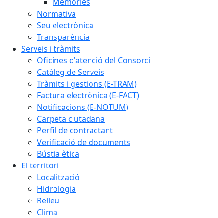
Memòries
Normativa
Seu electrònica
Transparència
Serveis i tràmits
Oficines d'atenció del Consorci
Catàleg de Serveis
Tràmits i gestions (E-TRAM)
Factura electrònica (E-FACT)
Notificacions (E-NOTUM)
Carpeta ciutadana
Perfil de contractant
Verificació de documents
Bústia ètica
El territori
Localització
Hidrologia
Relleu
Clima