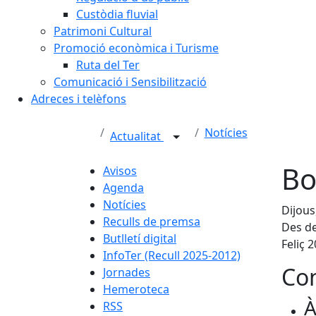
Custòdia fluvial
Patrimoni Cultural
Promoció econòmica i Turisme
Ruta del Ter
Comunicació i Sensibilització
Adreces i telèfons
Notícies
Actualitat
Bo
Avisos
Agenda
Notícies
Dijous
Reculls de premsa
Des de
Butlletí digital
Feliç 2
InfoTer (Recull 2025-2012)
Con
Jornades
Hemeroteca
À
RSS