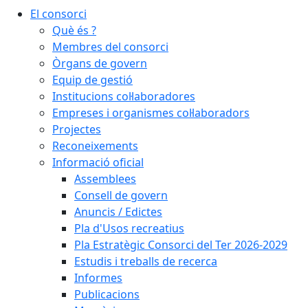
El consorci
Què és ?
Membres del consorci
Òrgans de govern
Equip de gestió
Institucions col·laboradores
Empreses i organismes col·laboradors
Projectes
Reconeixements
Informació oficial
Assemblees
Consell de govern
Anuncis / Edictes
Pla d'Usos recreatius
Pla Estratègic Consorci del Ter 2026-2029
Estudis i treballs de recerca
Informes
Publicacions