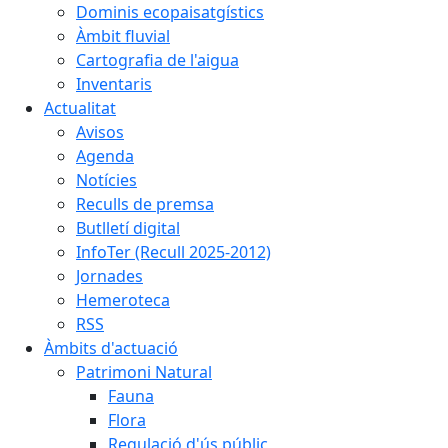
Dominis ecopaisatgístics
Àmbit fluvial
Cartografia de l'aigua
Inventaris
Actualitat
Avisos
Agenda
Notícies
Reculls de premsa
Butlletí digital
InfoTer (Recull 2025-2012)
Jornades
Hemeroteca
RSS
Àmbits d'actuació
Patrimoni Natural
Fauna
Flora
Regulació d'ús públic