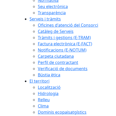
Normativa
Seu electrònica
Transparència
Serveis i tràmits
Oficines d'atenció del Consorci
Catàleg de Serveis
Tràmits i gestions (E-TRAM)
Factura electrònica (E-FACT)
Notificacions (E-NOTUM)
Carpeta ciutadana
Perfil de contractant
Verificació de documents
Bústia ètica
El territori
Localització
Hidrologia
Relleu
Clima
Dominis ecopaisatgístics