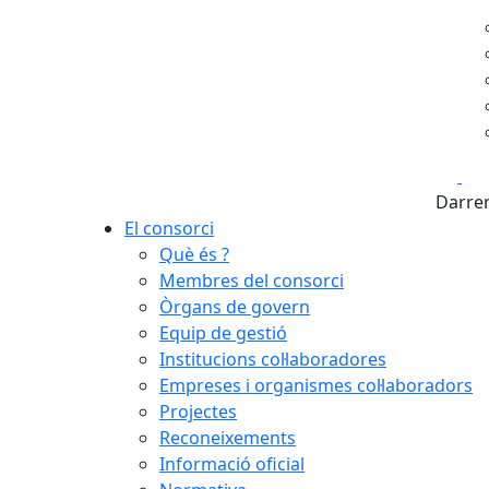
Fa
Darrer
El consorci
Què és ?
Membres del consorci
Òrgans de govern
Equip de gestió
Institucions col·laboradores
Empreses i organismes col·laboradors
Projectes
Reconeixements
Informació oficial