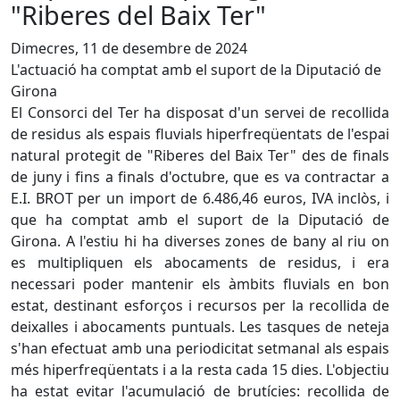
"Riberes del Baix Ter"
Dimecres, 11 de desembre de 2024
L'actuació ha comptat amb el suport de la Diputació de
Girona
El Consorci del Ter ha disposat d'un servei de recollida
de residus als espais fluvials hiperfreqüentats de l'espai
natural protegit de "Riberes del Baix Ter" des de finals
de juny i fins a finals d'octubre, que es va contractar a
E.I. BROT per un import de 6.486,46 euros, IVA inclòs, i
que ha comptat amb el suport de la Diputació de
Girona. A l'estiu hi ha diverses zones de bany al riu on
es multipliquen els abocaments de residus, i era
necessari poder mantenir els àmbits fluvials en bon
estat, destinant esforços i recursos per la recollida de
deixalles i abocaments puntuals. Les tasques de neteja
s'han efectuat amb una periodicitat setmanal als espais
més hiperfreqüentats i a la resta cada 15 dies. L'objectiu
ha estat evitar l'acumulació de brutícies: recollida de