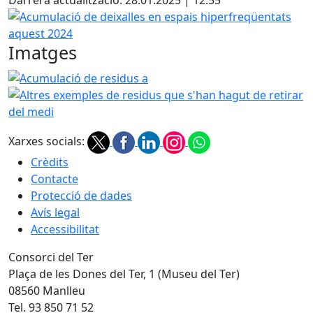
Darrera actualització: 28.01.2025 | 12:55
Acumulació de deixalles en espais hiperfreqüentats aque
Imatges
Acumulació de residus a "Riberes del Baix Ter"
Altres exemples de residus que
Xarxes socials:
Crèdits
Contacte
Protecció de dades
Avís legal
Accessibilitat
Consorci del Ter
Plaça de les Dones del Ter, 1 (Museu del Ter)
08560 Manlleu
Tel. 93 850 71 52