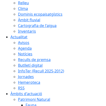
Relleu
Clima
Dominis ecopaisatgístics
Àmbit fluvial
Cartografia de l'aigua
Inventaris
Actualitat
Avisos
Agenda
Notícies
Reculls de premsa
Butlletí digital
InfoTer (Recull 2025-2012)
Jornades
Hemeroteca
RSS
Àmbits d'actuació
Patrimoni Natural
Fauna