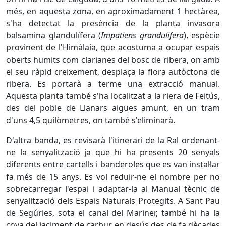
més, en aquesta zona, en aproximadament 1 hectàrea,
s'ha detectat la presència de la planta invasora
balsamina glandulífera (
Impatiens grandulifera
), espècie
provinent de l'Himàlaia, que acostuma a ocupar espais
oberts humits com clarianes del bosc de ribera, on amb
el seu ràpid creixement, desplaça la flora autòctona de
ribera. Es portarà a terme una extracció manual.
Aquesta planta també s'ha localitzat a la riera de Feitús,
des del poble de Llanars aigües amunt, en un tram
d'uns 4,5 quilòmetres, on també s'eliminarà.
D'altra banda, es revisarà l'itinerari de la Ral ordenant-
ne la senyalització ja que hi ha presents 20 senyals
diferents entre cartells i banderoles que es van instal·lar
fa més de 15 anys. Es vol reduir-ne el nombre per no
sobrecarregar l'espai i adaptar-la al Manual tècnic de
senyalització dels Espais Naturals Protegits. A Sant Pau
de Segúries, sota el canal del Mariner, també hi ha la
cova del jaciment de carbur, en desús des de fa dècades