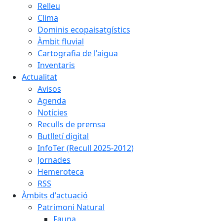
Relleu
Clima
Dominis ecopaisatgístics
Àmbit fluvial
Cartografia de l'aigua
Inventaris
Actualitat
Avisos
Agenda
Notícies
Reculls de premsa
Butlletí digital
InfoTer (Recull 2025-2012)
Jornades
Hemeroteca
RSS
Àmbits d'actuació
Patrimoni Natural
Fauna