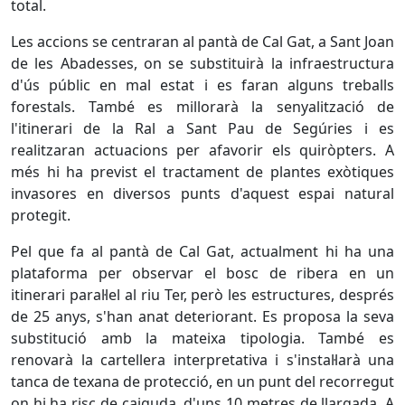
total.
Les accions se centraran al pantà de Cal Gat, a Sant Joan
de les Abadesses, on se substituirà la infraestructura
d'ús públic en mal estat i es faran alguns treballs
forestals. També es millorarà la senyalització de
l'itinerari de la Ral a Sant Pau de Segúries i es
realitzaran actuacions per afavorir els quiròpters. A
més hi ha previst el tractament de plantes exòtiques
invasores en diversos punts d'aquest espai natural
protegit.
Pel que fa al pantà de Cal Gat, actualment hi ha una
plataforma per observar el bosc de ribera en un
itinerari paral·lel al riu Ter, però les estructures, després
de 25 anys, s'han anat deteriorant. Es proposa la seva
substitució amb la mateixa tipologia. També es
renovarà la cartellera interpretativa i s'instal·larà una
tanca de texana de protecció, en un punt del recorregut
on hi ha risc de caiguda, d'uns 10 metres de llargada. A