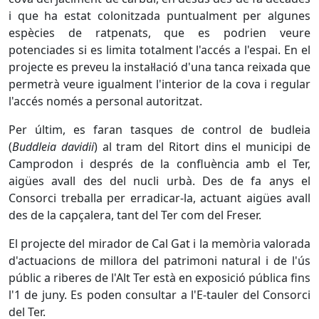
i que ha estat colonitzada puntualment per algunes
espècies de ratpenats, que es podrien veure
potenciades si es limita totalment l'accés a l'espai. En el
projecte es preveu la instal·lació d'una tanca reixada que
permetrà veure igualment l'interior de la cova i regular
l'accés només a personal autoritzat.
Per últim, es faran tasques de control de budleia
(
Buddleia davidii
) al tram del Ritort dins el municipi de
Camprodon i després de la confluència amb el Ter,
aigües avall des del nucli urbà. Des de fa anys el
Consorci treballa per erradicar-la, actuant aigües avall
des de la capçalera, tant del Ter com del Freser.
El projecte del mirador de Cal Gat i la memòria valorada
d'actuacions de millora del patrimoni natural i de l'ús
públic a riberes de l'Alt Ter està en exposició pública fins
l'1 de juny. Es poden consultar a l'E-tauler del Consorci
del Ter.