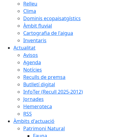
Relleu
Clima
Dominis ecopaisatgístics
Àmbit fluvial
Cartografia de l'aigua
Inventaris
Actualitat
Avisos
Agenda
Notícies
Reculls de premsa
Butlletí digital
InfoTer (Recull 2025-2012)
Jornades
Hemeroteca
RSS
Àmbits d'actuació
Patrimoni Natural
Fauna