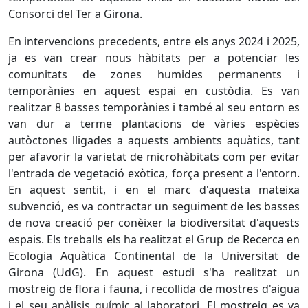
Consorci del Ter a Girona.
En intervencions precedents, entre els anys 2024 i 2025,
ja es van crear nous hàbitats per a potenciar les
comunitats de zones humides permanents i
temporànies en aquest espai en custòdia. Es van
realitzar 8 basses temporànies i també al seu entorn es
van dur a terme plantacions de vàries espècies
autòctones lligades a aquests ambients aquàtics, tant
per afavorir la varietat de microhàbitats com per evitar
l'entrada de vegetació exòtica, força present a l'entorn.
En aquest sentit, i en el marc d'aquesta mateixa
subvenció, es va contractar un seguiment de les basses
de nova creació per conèixer la biodiversitat d'aquests
espais. Els treballs els ha realitzat el Grup de Recerca en
Ecologia Aquàtica Continental de la Universitat de
Girona (UdG). En aquest estudi s'ha realitzat un
mostreig de flora i fauna, i recollida de mostres d'aigua
i el seu anàlisis químic al laboratori. El mostreig es va