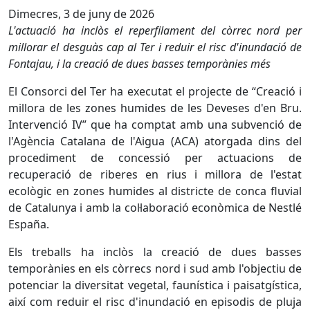
Dimecres, 3 de juny de 2026
L'actuació ha inclòs el reperfilament del còrrec nord per
millorar el desguàs cap al Ter i reduir el risc d'inundació de
Fontajau, i la creació de dues basses temporànies més
El Consorci del Ter ha executat el projecte de “Creació i
millora de les zones humides de les Deveses d'en Bru.
Intervenció IV” que ha comptat amb una subvenció de
l'Agència Catalana de l'Aigua (ACA) atorgada dins del
procediment de concessió per actuacions de
recuperació de riberes en rius i millora de l'estat
ecològic en zones humides al districte de conca fluvial
de Catalunya i amb la col·laboració econòmica de Nestlé
España.
Els treballs ha inclòs la creació de dues basses
temporànies en els còrrecs nord i sud amb l'objectiu de
potenciar la diversitat vegetal, faunística i paisatgística,
així com reduir el risc d'inundació en episodis de pluja