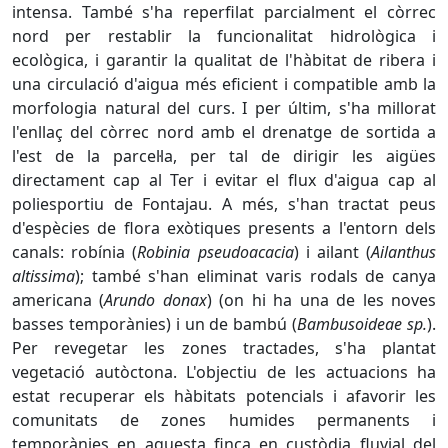
intensa. També s'ha reperfilat parcialment el còrrec
nord per restablir la funcionalitat hidrològica i
ecològica, i garantir la qualitat de l'hàbitat de ribera i
una circulació d'aigua més eficient i compatible amb la
morfologia natural del curs. I per últim, s'ha millorat
l'enllaç del còrrec nord amb el drenatge de sortida a
l'est de la parcel·la, per tal de dirigir les aigües
directament cap al Ter i evitar el flux d'aigua cap al
poliesportiu de Fontajau. A més, s'han tractat peus
d'espècies de flora exòtiques presents a l'entorn dels
canals: robínia (
Robinia pseudoacacia
) i ailant (
Ailanthus
altissima
); també s'han eliminat varis rodals de canya
americana (
Arundo donax
) (on hi ha una de les noves
basses temporànies) i un de bambú (
Bambusoideae sp.
).
Per revegetar les zones tractades, s'ha plantat
vegetació autòctona. L'objectiu de les actuacions ha
estat recuperar els hàbitats potencials i afavorir les
comunitats de zones humides permanents i
temporànies en aquesta finca en custòdia fluvial del