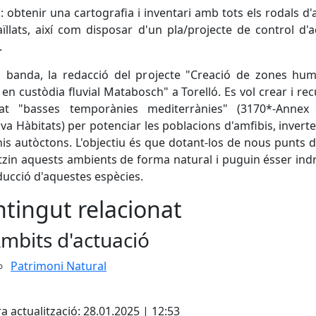
 obtenir una cartografia i inventari amb tots els rodals d'ai
ïllats, així com disposar d'un pla/projecte de control d'
.
a banda, la redacció del projecte "Creació de zones hu
i en custòdia fluvial Matabosch" a Torelló. Es vol crear i re
itat "basses temporànies mediterrànies" (3170*-Annex
iva Hàbitats) per potenciar les poblacions d'amfibis, inverte
is autòctons. L'objectiu és que dotant-los de nous punts d
tzin aquests ambients de forma natural i puguin ésser ind
ucció d'aquestes espècies.
tingut relacionat
mbits d'actuació
Patrimoni Natural
cebook
X
a actualització: 28.01.2025 | 12:53