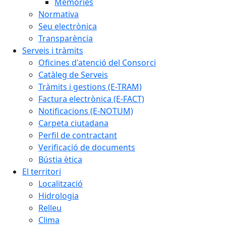
Memòries
Normativa
Seu electrònica
Transparència
Serveis i tràmits
Oficines d'atenció del Consorci
Catàleg de Serveis
Tràmits i gestions (E-TRAM)
Factura electrònica (E-FACT)
Notificacions (E-NOTUM)
Carpeta ciutadana
Perfil de contractant
Verificació de documents
Bústia ètica
El territori
Localització
Hidrologia
Relleu
Clima