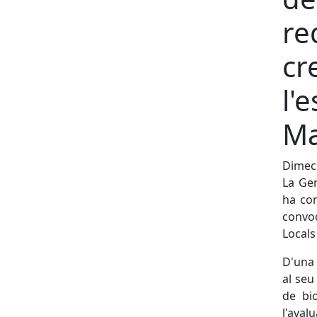
re
cr
l'
Ma
Dimecr
La Ger
ha con
convoc
Locals
D'una 
al seu
de bio
l'avalu