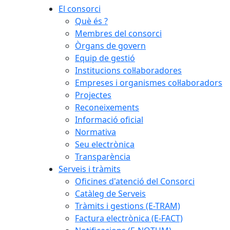
El consorci
Què és ?
Membres del consorci
Òrgans de govern
Equip de gestió
Institucions col·laboradores
Empreses i organismes col·laboradors
Projectes
Reconeixements
Informació oficial
Normativa
Seu electrònica
Transparència
Serveis i tràmits
Oficines d'atenció del Consorci
Catàleg de Serveis
Tràmits i gestions (E-TRAM)
Factura electrònica (E-FACT)