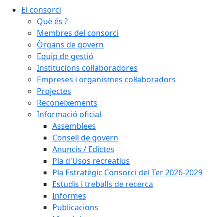
El consorci
Què és ?
Membres del consorci
Òrgans de govern
Equip de gestió
Institucions col·laboradores
Empreses i organismes col·laboradors
Projectes
Reconeixements
Informació oficial
Assemblees
Consell de govern
Anuncis / Edictes
Pla d'Usos recreatius
Pla Estratègic Consorci del Ter 2026-2029
Estudis i treballs de recerca
Informes
Publicacions