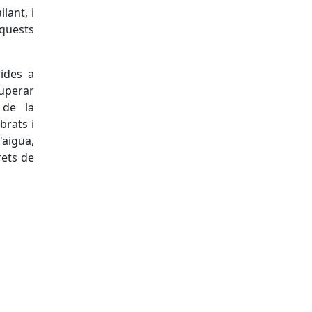
lant, i
aquests
mides a
cuperar
 de la
brats i
'aigua,
rets de