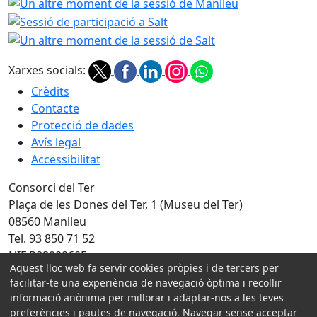
Un altre moment de la sessió de Manlleu
Sessió de parti
Un altre moment de la sessi
Xarxes socials:
Crèdits
Contacte
Protecció de dades
Avís legal
Accessibilitat
Consorci del Ter
Plaça de les Dones del Ter, 1 (Museu del Ter)
08560 Manlleu
Tel. 93 850 71 52
NIF P0800060F
Aquest lloc web fa servir cookies pròpies i de tercers per
facilitar-te una experiència de navegació òptima i recollir
Amb la col·laboració de:
informació anònima per millorar i adaptar-nos a les teves
preferències i pautes de navegació. Navegar sense acceptar