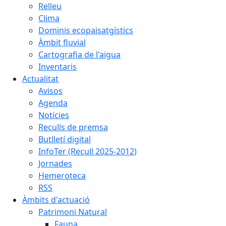
Relleu
Clima
Dominis ecopaisatgístics
Àmbit fluvial
Cartografia de l'aigua
Inventaris
Actualitat
Avisos
Agenda
Notícies
Reculls de premsa
Butlletí digital
InfoTer (Recull 2025-2012)
Jornades
Hemeroteca
RSS
Àmbits d'actuació
Patrimoni Natural
Fauna