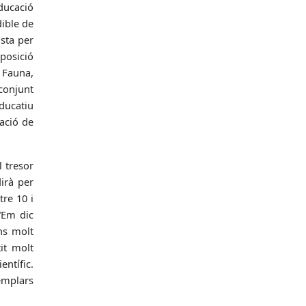
ducació
ible de
sta per
xposició
o Fauna,
 conjunt
educatiu
mació de
l tresor
irà per
tre 10 i
 “Em dic
ns molt
it molt
entífic.
emplars