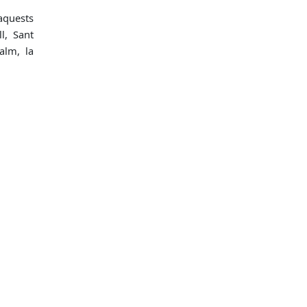
aquests
l, Sant
alm, la