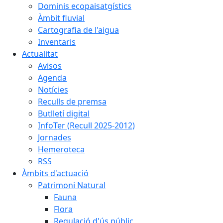
Dominis ecopaisatgístics
Àmbit fluvial
Cartografia de l'aigua
Inventaris
Actualitat
Avisos
Agenda
Notícies
Reculls de premsa
Butlletí digital
InfoTer (Recull 2025-2012)
Jornades
Hemeroteca
RSS
Àmbits d'actuació
Patrimoni Natural
Fauna
Flora
Regulació d'ús públic