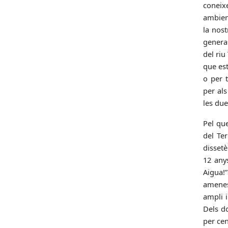
coneix
ambient
la nost
generar
del riu
que est
o per t
per als
les due
Pel que
del Te
dissetè
12 anys
Aigua!
amenes
ampli i
Dels d
per ce