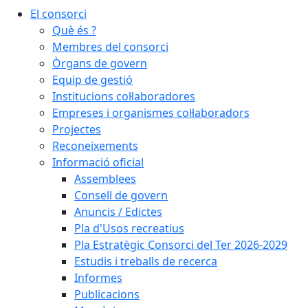
El consorci
Què és ?
Membres del consorci
Òrgans de govern
Equip de gestió
Institucions col·laboradores
Empreses i organismes col·laboradors
Projectes
Reconeixements
Informació oficial
Assemblees
Consell de govern
Anuncis / Edictes
Pla d'Usos recreatius
Pla Estratègic Consorci del Ter 2026-2029
Estudis i treballs de recerca
Informes
Publicacions