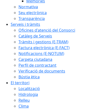
Memòries
Normativa
Seu electrònica
Transparència
Serveis i tràmits
Oficines d'atenció del Consorci
Catàleg de Serveis
Tràmits i gestions (E-TRAM)
Factura electrònica (E-FACT)
Notificacions (E-NOTUM)
Carpeta ciutadana
Perfil de contractant
Verificació de documents
Bústia ètica
El territori
Localització
Hidrologia
Relleu
Clima