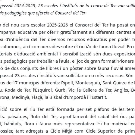
 passat 2024-2025, 23 escoles i instituts de la conca de Ter van sol·lic
ls pedagògics que ofereix el Consorci del Ter
ta del nou curs escolar 2025-2026 el Consorci del Ter ha posat e
mpanya educativa per oferir gratuïtament als diferents centres e
ea d'influència del Ter diversos recursos educatius per poder tr
 alumnes, així com xerrades sobre el riu i/o de fauna fluvial. En 
terials d'educació ambiental i sensibilització són dues exposici
s pedagògics per treballar a l'aula, el joc de gran format “Pioners 
ió de dos conjunts de llibres i un pòster sobre fauna fluvial am
 passat 23 escoles i instituts van sol·licitar un o més recursos. Són
us de 17 municipis diferents: Ripoll, Montesquiu, Sant Quirze de
, Roda de Ter, l'Esquirol, Gurb, Vic, la Cellera de Ter, Anglès, 
irona, Medinyà, Flaçà, la Bisbal d'Empordà i l'Estartit.
sició sobre el riu Ter està formada per set plafons de les tem
ts: paisatges, Ruta del Ter, aprofitament del cabal del riu, pa
l, hàbitats, flora i fauna més representativa. Hi ha material ed
dossier, tant adreçats a Cicle Mitjà com Cicle Superior de primà