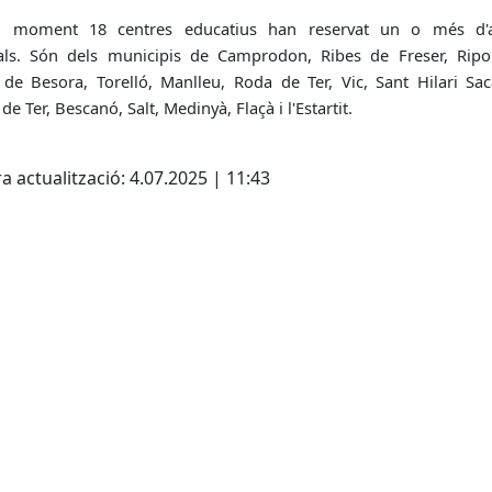
l moment 18 centres educatius han reservat un o més d'
als. Són dels municipis de Camprodon, Ribes de Freser, Ripol
 de Besora, Torelló, Manlleu, Roda de Ter, Vic, Sant Hilari Sac
 de Ter, Bescanó, Salt, Medinyà, Flaçà i l'Estartit.
cebook
X
a actualització: 4.07.2025 | 11:43