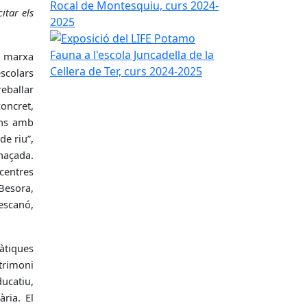
itar els
Exposició del LIFE Potamo Fauna a l'escola Juncade
n marxa
scolars
eballar
concret,
ons amb
de riu”,
enaçada.
 centres
 Besora,
Bescanó,
àtiques
trimoni
ucatiu,
ria. El