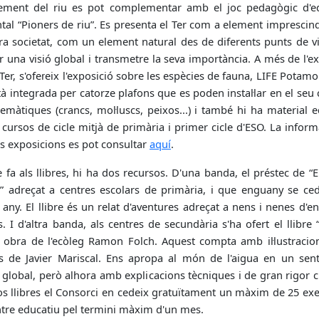
ement del riu es pot complementar amb el joc pedagògic d'e
al “Pioners de riu”. Es presenta el Ter com a element imprescind
ra societat, com un element natural des de diferents punts de vi
 una visió global i transmetre la seva importància. A més de l'e
 Ter, s'ofereix l'exposició sobre les espècies de fauna, LIFE Potam
à integrada per catorze plafons que es poden instal·lar en el seu
emàtiques (crancs, mol·luscs, peixos...) i també hi ha material 
 cursos de cicle mitjà de primària i primer cicle d'ESO. La infor
s exposicions es pot consultar
aquí
.
 fa als llibres, hi ha dos recursos. D'una banda, el préstec de “E
r” adreçat a centres escolars de primària, i que enguany se ced
 any. El llibre és un relat d'aventures adreçat a nens i nenes d'en
. I d'altra banda, als centres de secundària s'ha ofert el llibre
” obra de l'ecòleg Ramon Folch. Aquest compta amb il·lustracio
 de Javier Mariscal. Ens apropa al món de l'aigua en un sent
 global, però alhora amb explicacions tècniques i de gran rigor ci
os llibres el Consorci en cedeix gratuïtament un màxim de 25 ex
ntre educatiu pel termini màxim d'un mes.