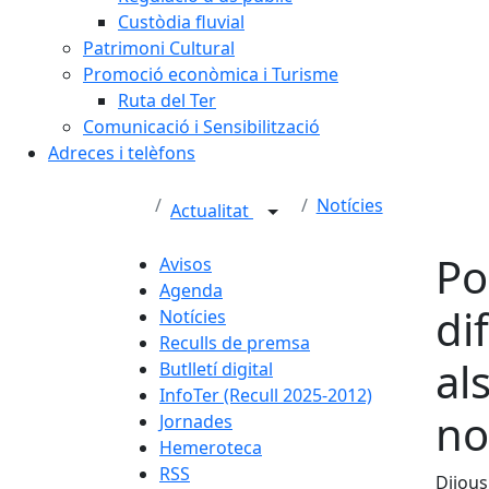
Custòdia fluvial
Patrimoni Cultural
Promoció econòmica i Turisme
Ruta del Ter
Comunicació i Sensibilització
Adreces i telèfons
Notícies
Actualitat
Po
Avisos
Agenda
di
Notícies
Reculls de premsa
al
Butlletí digital
InfoTer (Recull 2025-2012)
no
Jornades
Hemeroteca
RSS
Dijous