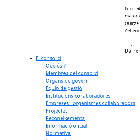
Fins a
materi
Quirze
Cellera
Fa
Darrer
El consorci
Què és ?
Membres del consorci
Òrgans de govern
Equip de gestió
Institucions col·laboradores
Empreses i organismes col·laboradors
Projectes
Reconeixements
Informació oficial
Normativa