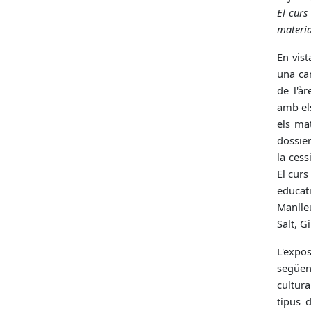
El curs
materia
En vis
una ca
de l'àr
amb els
els ma
dossier
la cess
El curs
educati
Manlleu
Salt, G
L'expo
següen
cultura
tipus 