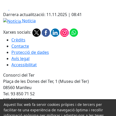
Facebook
X
Darrera actualització: 11.11.2025 | 08:41
Notícia
Notícia
Xarxes socials:
Crèdits
Contacte
Protecció de dades
Avís legal
Accessibilitat
Consorci del Ter
Plaça de les Dones del Ter, 1 (Museu del Ter)
08560 Manlleu
Tel. 93 850 71 52
NIF P0800060F
Aquest lloc web fa servir cookies pròpies i de tercers per
Amb la col·laboració de:
facilitar-te una experiència de navegació òptima i recollir
informació anònima per millorar i adaptar-nos a les teves