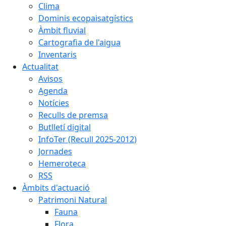
Clima
Dominis ecopaisatgístics
Àmbit fluvial
Cartografia de l'aigua
Inventaris
Actualitat
Avisos
Agenda
Notícies
Reculls de premsa
Butlletí digital
InfoTer (Recull 2025-2012)
Jornades
Hemeroteca
RSS
Àmbits d'actuació
Patrimoni Natural
Fauna
Flora