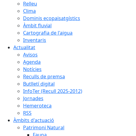
Relleu
Clima
Dominis ecopaisatgístics
Àmbit fluvial
Cartografia de l'aigua
Inventaris
Actualitat
Avisos
Agenda
Notícies
Reculls de premsa
Butlletí digital
InfoTer (Recull 2025-2012)
Jornades
Hemeroteca
RSS
Àmbits d'actuació
Patrimoni Natural
Fauna