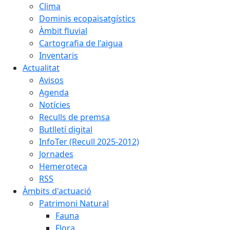
Clima
Dominis ecopaisatgístics
Àmbit fluvial
Cartografia de l'aigua
Inventaris
Actualitat
Avisos
Agenda
Notícies
Reculls de premsa
Butlletí digital
InfoTer (Recull 2025-2012)
Jornades
Hemeroteca
RSS
Àmbits d'actuació
Patrimoni Natural
Fauna
Flora