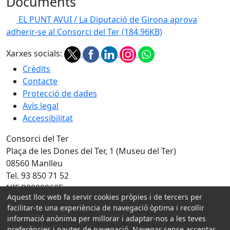
Documents
EL PUNT AVUI / La Diputació de Girona aprova
adherir-se al Consorci del Ter
(184.96KB)
Xarxes socials:
Crèdits
Contacte
Protecció de dades
Avís legal
Accessibilitat
Consorci del Ter
Plaça de les Dones del Ter, 1 (Museu del Ter)
08560 Manlleu
Tel. 93 850 71 52
NIF P0800060F
Aquest lloc web fa servir cookies pròpies i de tercers per
facilitar-te una experiència de navegació òptima i recollir
Amb la col·laboració de:
informació anònima per millorar i adaptar-nos a les teves
preferències i pautes de navegació. Navegar sense acceptar