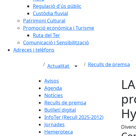
Regulació d'ús públic
Custòdia fluvial
Patrimoni Cultural
Promoció econòmica i Turisme
Ruta del Ter
Comunicació i Sensibilització
Adreces i telèfons
Reculls de premsa
Actualitat
LA
Avisos
Agenda
pr
Notícies
Reculls de premsa
Hy
Butlletí digital
InfoTer (Recull 2025-2012)
Jornades
Diven
Hemeroteca