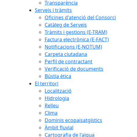
Transparència
Serveis i tràmits
Oficines d'atenció del Consorci
Catàleg de Serveis
Tràmits i gestions (E-TRAM)
Factura electrònica (E-FACT)
Notificacions (E-NOTUM)
Carpeta ciutadana
Perfil de contractant
Verificació de documents
Bústia ètica
El territori
Localització
Hidrologia
Relleu
Clima
Dominis ecopaisatgístics
Àmbit fluvial
Cartografia de l'aigua