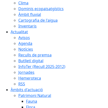
Clima
Dominis ecopaisatgístics
Àmbit fluvial
Cartografia de l'aigua
Inventaris
Actualitat
Avisos
Agenda
Notícies
Reculls de premsa
Butlletí digital
InfoTer (Recull 2025-2012)
Jornades
Hemeroteca
RSS
Àmbits d'actuació
Patrimoni Natural
Fauna
Flora