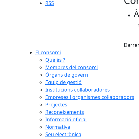
Con
RSS
À
Fa
Darrer
El consorci
Què és ?
Membres del consorci
Òrgans de govern
Equip de gestió
Institucions col·laboradores
Empreses i organismes col·laboradors
Projectes
Reconeixements
Informació oficial
Normativa
Seu electrònica