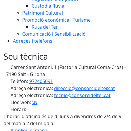
Custòdia fluvial
Patrimoni Cultural
Promoció econòmica i Turisme
Ruta del Ter
Comunicació i Sensibilització
Adreces i telèfons
Seu tècnica
Carrer Sant Antoni, 1 (Factoria Cultural Coma-Cros) -
17190 Salt - Girona
Telèfon:
972405091
Adreça electrònica:
direccio@consorcidelter.cat
Adreça electrònica:
tecnic@consorcidelter.cat
Lloc web:
\N
Horari:
L'horari d'oficina és de dilluns a divendres de 2/4 de 9
del matí a 2 del migdia.
Amplieu el mapa