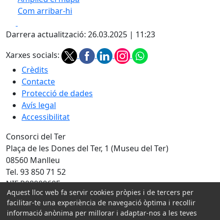
Com arribar-hi
Leaflet
| ©
OpenStreetMap
contributors
Facebook
X
+
Darrera actualització: 26.03.2025 | 11:23
−
Xarxes socials:
Crèdits
Contacte
Protecció de dades
Avís legal
Accessibilitat
Consorci del Ter
Plaça de les Dones del Ter, 1 (Museu del Ter)
08560 Manlleu
Tel. 93 850 71 52
NIF P0800060F
Aquest lloc web fa servir cookies pròpies i de tercers per
facilitar-te una experiència de navegació òptima i recollir
Amb la col·laboració de:
informació anònima per millorar i adaptar-nos a les teves