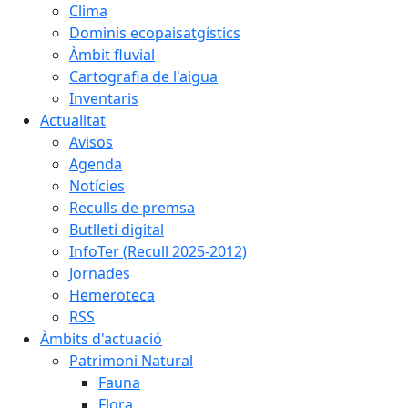
Clima
Dominis ecopaisatgístics
Àmbit fluvial
Cartografia de l'aigua
Inventaris
Actualitat
Avisos
Agenda
Notícies
Reculls de premsa
Butlletí digital
InfoTer (Recull 2025-2012)
Jornades
Hemeroteca
RSS
Àmbits d'actuació
Patrimoni Natural
Fauna
Flora