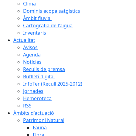
Clima
Dominis ecopaisatgístics
Àmbit fluvial
Cartografia de l'aigua
Inventaris
Actualitat
Avisos
Agenda
Notícies
Reculls de premsa
Butlletí digital
InfoTer (Recull 2025-2012)
Jornades
Hemeroteca
RSS
Àmbits d'actuació
Patrimoni Natural
Fauna
Flora