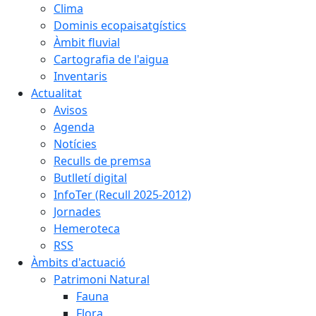
Clima
Dominis ecopaisatgístics
Àmbit fluvial
Cartografia de l'aigua
Inventaris
Actualitat
Avisos
Agenda
Notícies
Reculls de premsa
Butlletí digital
InfoTer (Recull 2025-2012)
Jornades
Hemeroteca
RSS
Àmbits d'actuació
Patrimoni Natural
Fauna
Flora