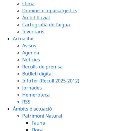
Clima
Dominis ecopaisatgístics
Àmbit fluvial
Cartografia de l'aigua
Inventaris
Actualitat
Avisos
Agenda
Notícies
Reculls de premsa
Butlletí digital
InfoTer (Recull 2025-2012)
Jornades
Hemeroteca
RSS
Àmbits d'actuació
Patrimoni Natural
Fauna
Flora