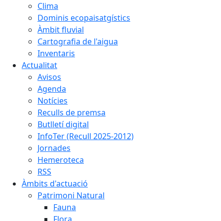
Clima
Dominis ecopaisatgístics
Àmbit fluvial
Cartografia de l'aigua
Inventaris
Actualitat
Avisos
Agenda
Notícies
Reculls de premsa
Butlletí digital
InfoTer (Recull 2025-2012)
Jornades
Hemeroteca
RSS
Àmbits d'actuació
Patrimoni Natural
Fauna
Flora