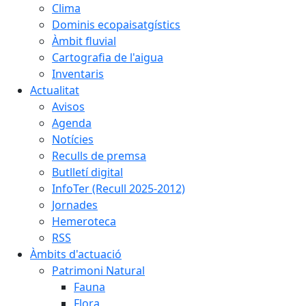
Clima
Dominis ecopaisatgístics
Àmbit fluvial
Cartografia de l'aigua
Inventaris
Actualitat
Avisos
Agenda
Notícies
Reculls de premsa
Butlletí digital
InfoTer (Recull 2025-2012)
Jornades
Hemeroteca
RSS
Àmbits d'actuació
Patrimoni Natural
Fauna
Flora