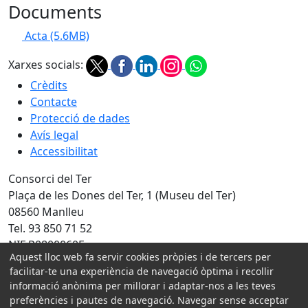
Documents
Acta
(5.6MB)
Xarxes socials:
Crèdits
Contacte
Protecció de dades
Avís legal
Accessibilitat
Consorci del Ter
Plaça de les Dones del Ter, 1 (Museu del Ter)
08560 Manlleu
Tel. 93 850 71 52
NIF P0800060F
Aquest lloc web fa servir cookies pròpies i de tercers per
facilitar-te una experiència de navegació òptima i recollir
Amb la col·laboració de:
informació anònima per millorar i adaptar-nos a les teves
preferències i pautes de navegació. Navegar sense acceptar