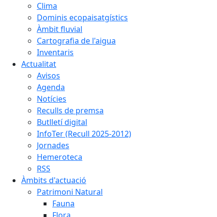
Clima
Dominis ecopaisatgístics
Àmbit fluvial
Cartografia de l'aigua
Inventaris
Actualitat
Avisos
Agenda
Notícies
Reculls de premsa
Butlletí digital
InfoTer (Recull 2025-2012)
Jornades
Hemeroteca
RSS
Àmbits d'actuació
Patrimoni Natural
Fauna
Flora