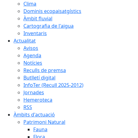
Clima
Dominis ecopaisatgístics
Àmbit fluvial
Cartografia de l'aigua
Inventaris
Actualitat
Avisos
Agenda
Notícies
Reculls de premsa
Butlletí digital
InfoTer (Recull 2025-2012)
Jornades
Hemeroteca
RSS
Àmbits d'actuació
Patrimoni Natural
Fauna
Flora