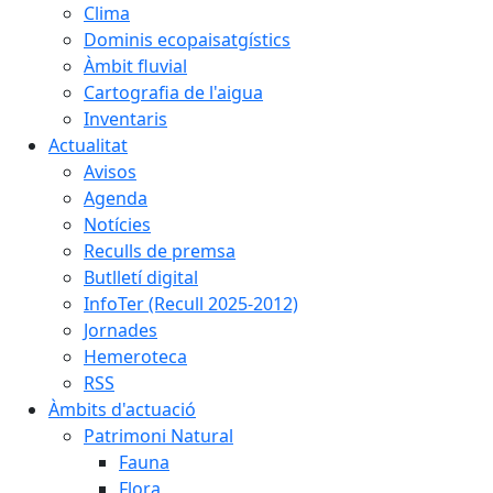
Clima
Dominis ecopaisatgístics
Àmbit fluvial
Cartografia de l'aigua
Inventaris
Actualitat
Avisos
Agenda
Notícies
Reculls de premsa
Butlletí digital
InfoTer (Recull 2025-2012)
Jornades
Hemeroteca
RSS
Àmbits d'actuació
Patrimoni Natural
Fauna
Flora