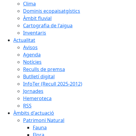
Clima
Dominis ecopaisatgístics
Àmbit fluvial
Cartografia de l'aigua
Inventaris
Actualitat
Avisos
Agenda
Notícies
Reculls de premsa
Butlletí digital
InfoTer (Recull 2025-2012)
Jornades
Hemeroteca
RSS
Àmbits d'actuació
Patrimoni Natural
Fauna
Flora