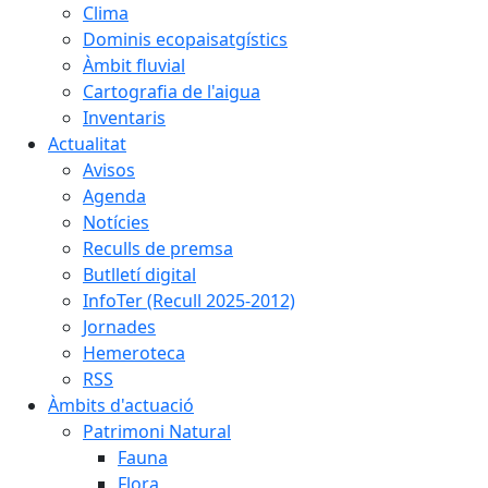
Clima
Dominis ecopaisatgístics
Àmbit fluvial
Cartografia de l'aigua
Inventaris
Actualitat
Avisos
Agenda
Notícies
Reculls de premsa
Butlletí digital
InfoTer (Recull 2025-2012)
Jornades
Hemeroteca
RSS
Àmbits d'actuació
Patrimoni Natural
Fauna
Flora