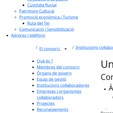
Custòdia fluvial
Patrimoni Cultural
Promoció econòmica i Turisme
Ruta del Ter
Comunicació i Sensibilització
Adreces i telèfons
Institucions col·la
El consorci
Un
Què és ?
Membres del consorci
Òrgans de govern
Con
Equip de gestió
Institucions col·laboradores
À
Empreses i organismes
col·laboradors
Projectes
Fa
Reconeixements