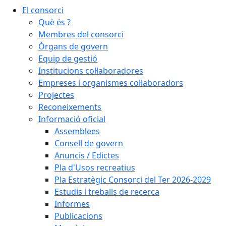
El consorci
Què és ?
Membres del consorci
Òrgans de govern
Equip de gestió
Institucions col·laboradores
Empreses i organismes col·laboradors
Projectes
Reconeixements
Informació oficial
Assemblees
Consell de govern
Anuncis / Edictes
Pla d'Usos recreatius
Pla Estratègic Consorci del Ter 2026-2029
Estudis i treballs de recerca
Informes
Publicacions