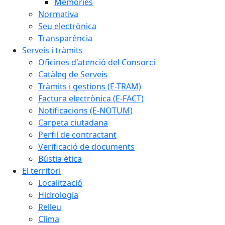
Memòries
Normativa
Seu electrònica
Transparència
Serveis i tràmits
Oficines d'atenció del Consorci
Catàleg de Serveis
Tràmits i gestions (E-TRAM)
Factura electrònica (E-FACT)
Notificacions (E-NOTUM)
Carpeta ciutadana
Perfil de contractant
Verificació de documents
Bústia ètica
El territori
Localització
Hidrologia
Relleu
Clima