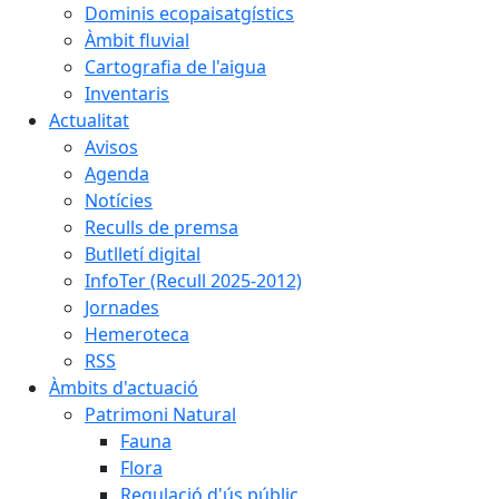
Dominis ecopaisatgístics
Àmbit fluvial
Cartografia de l'aigua
Inventaris
Actualitat
Avisos
Agenda
Notícies
Reculls de premsa
Butlletí digital
InfoTer (Recull 2025-2012)
Jornades
Hemeroteca
RSS
Àmbits d'actuació
Patrimoni Natural
Fauna
Flora
Regulació d'ús públic