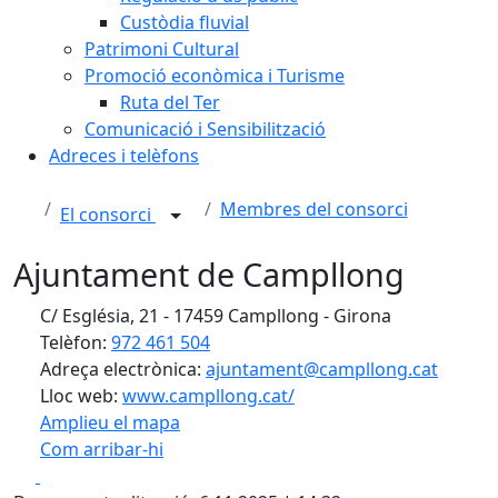
Custòdia fluvial
Patrimoni Cultural
Promoció econòmica i Turisme
Ruta del Ter
Comunicació i Sensibilització
Adreces i telèfons
Membres del consorci
El consorci
Ajuntament de Campllong
C/ Església, 21 - 17459 Campllong - Girona
Telèfon:
972 461 504
Adreça electrònica:
ajuntament@campllong.cat
Lloc web:
www.campllong.cat/
Amplieu el mapa
Com arribar-hi
Leaflet
| ©
OpenStreetMap
contributors
Facebook
X
+