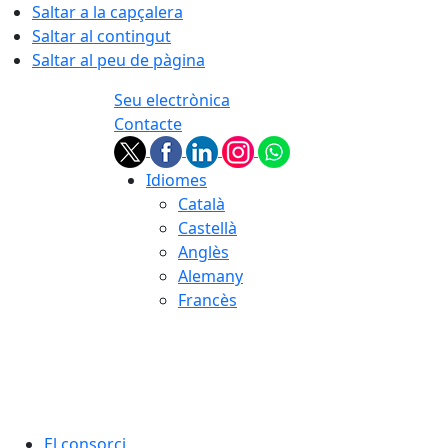
Saltar a la capçalera
Saltar al contingut
Saltar al peu de pàgina
Seu electrònica
Contacte
Idiomes
Català
Castellà
Anglès
Alemany
Francès
07.08.2026 | 06:03
El consorci