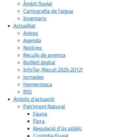
Àmbit fluvial
Cartografia de l'aigua
Inventaris
Actualitat
Avisos
Agenda
Notícies
Reculls de premsa
Butlletí digital
InfoTer (Recull 2025-2012)
Jornades
Hemeroteca
RSS
Àmbits d'actuació
Patrimoni Natural
Fauna
Flora
Regulació d'ús públic
Custòdia fluvial