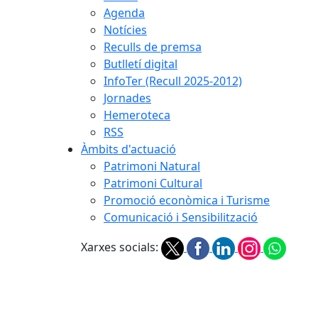
Agenda
Notícies
Reculls de premsa
Butlletí digital
InfoTer (Recull 2025-2012)
Jornades
Hemeroteca
RSS
Àmbits d'actuació
Patrimoni Natural
Patrimoni Cultural
Promoció econòmica i Turisme
Comunicació i Sensibilització
Xarxes socials: