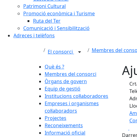
Patrimoni Cultural
Promoció econòmica i Turisme
Ruta del Ter
Comunicació i Sensibilització
Adreces i telèfons
Membres del conso
El consorci
Aj
Què és ?
Membres del consorci
Òrgans de govern
Crta
Equip de gestió
Tel
Institucions col·laboradores
Adr
Empreses i organismes
Llo
col·laboradors
Am
Projectes
Com
Reconeixements
Fa
+
Informació oficial
Darrer