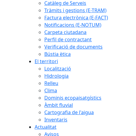
Catàleg de Serveis
Tràmits i gestions (E-TRAM)
Factura electrònica (E-FACT)
Notificacions (E-NOTUM)
Carpeta ciutadana
Perfil de contractant
Verificació de documents
Bústia ètica
El territori
Localització
Hidrologia
Relleu
Clima
Dominis ecopaisatgístics
Àmbit fluvial
Cartografia de l'aigua
Inventaris
Actualitat
Avisos