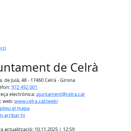
rci
untament de Celrà
. de Juià, 48 - 17460 Celrà - Girona
èfon:
972 492 001
eça electrònica:
ajuntament@celra.cat
c web:
www.celra.cat/web/
plieu el mapa
 arribar-hi
Leaflet
| ©
OpenStreetMap
con
cebook
X
a actualització: 10.11.2025 | 12:59