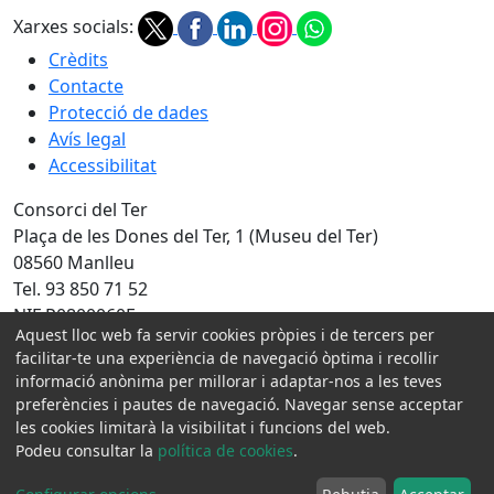
Xarxes socials:
Crèdits
Contacte
Protecció de dades
Avís legal
Accessibilitat
Consorci del Ter
Plaça de les Dones del Ter, 1 (Museu del Ter)
08560 Manlleu
Tel. 93 850 71 52
NIF P0800060F
Aquest lloc web fa servir cookies pròpies i de tercers per
Amb la col·laboració de:
facilitar-te una experiència de navegació òptima i recollir
informació anònima per millorar i adaptar-nos a les teves
preferències i pautes de navegació. Navegar sense acceptar
les cookies limitarà la visibilitat i funcions del web.
Podeu consultar la
política de cookies
.