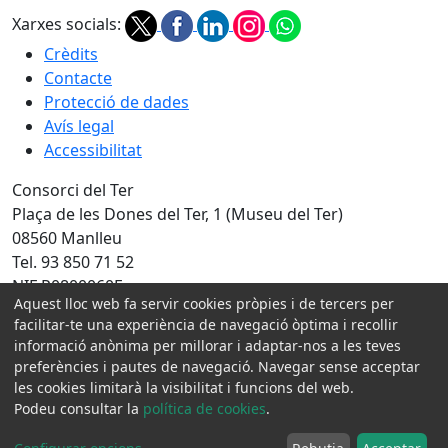
Xarxes socials:
Crèdits
Contacte
Protecció de dades
Avís legal
Accessibilitat
Consorci del Ter
Plaça de les Dones del Ter, 1 (Museu del Ter)
08560 Manlleu
Tel. 93 850 71 52
NIF P0800060F
Aquest lloc web fa servir cookies pròpies i de tercers per
Amb la col·laboració de:
facilitar-te una experiència de navegació òptima i recollir
informació anònima per millorar i adaptar-nos a les teves
preferències i pautes de navegació. Navegar sense acceptar
les cookies limitarà la visibilitat i funcions del web.
Podeu consultar la
política de cookies
.