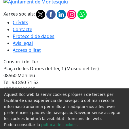
Ajuntament de Montesquiu
Xarxes socials:
Crèdits
Contacte
Protecció de dades
Avís legal
Accessibilitat
Consorci del Ter
Plaça de les Dones del Ter, 1 (Museu del Ter)
08560 Manlleu
Tel. 93 850 71 52
NIF P0800060F
Aquest lloc web fa servir cookies pròpies i de tercers per
Amb la col·laboració de:
facilitar-te una experiència de navegació òptima i recollir
informació anònima per millorar i adaptar-nos a les teves
preferències i pautes de navegació. Navegar sense acceptar
les cookies limitarà la visibilitat i funcions del web.
Podeu consultar la
política de cookies
.