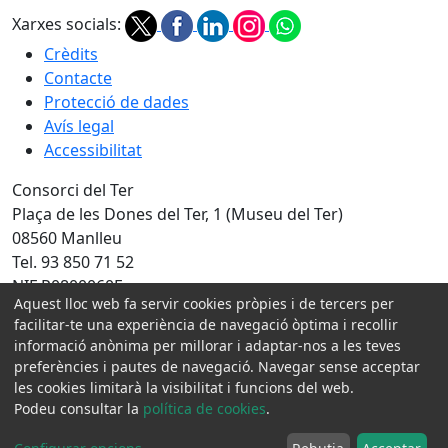
Xarxes socials:
Crèdits
Contacte
Protecció de dades
Avís legal
Accessibilitat
Consorci del Ter
Plaça de les Dones del Ter, 1 (Museu del Ter)
08560 Manlleu
Tel. 93 850 71 52
NIF P0800060F
Aquest lloc web fa servir cookies pròpies i de tercers per
Amb la col·laboració de:
facilitar-te una experiència de navegació òptima i recollir
informació anònima per millorar i adaptar-nos a les teves
preferències i pautes de navegació. Navegar sense acceptar
les cookies limitarà la visibilitat i funcions del web.
Podeu consultar la
política de cookies
.