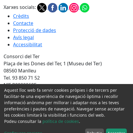
Xarxes socials:
Crèdits
Contacte
Protecció de dades
Avís legal
Accessibilitat
Consorci del Ter
Plaça de les Dones del Ter, 1 (Museu del Ter)
08560 Manlleu
Tel. 93 850 71 52
NIF P0800060F
Aquest lloc web fa servir cookies pròpies i de tercers per
Amb la col·laboració de:
facilitar-te una experiència de navegació òptima i recollir
informació anònima per millorar i adaptar-nos a les teves
preferències i pautes de navegació. Navegar sense acceptar
les cookies limitarà la visibilitat i funcions del web.
Podeu consultar la
política de cookies
.