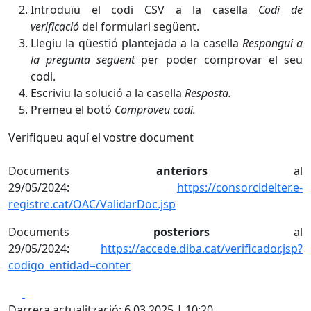
Introduïu el codi CSV a la casella
Codi de
verificació
del formulari següent.
Llegiu la qüestió plantejada a la casella
Respongui a
la pregunta
següent
per poder comprovar el seu
codi.
Escriviu la solució a la casella
Resposta.
Premeu el botó
Comproveu codi.
Verifiqueu aquí el vostre document
Documents
anteriors
al
29/05/2024:
https://consorcidelter.e-
registre.cat/OAC/ValidarDoc.jsp
Documents
posteriors
al
29/05/2024:
https://accede.diba.cat/verificador.jsp?
codigo_entidad=conter
Facebook
X
Darrera actualització: 6.03.2025 | 10:20