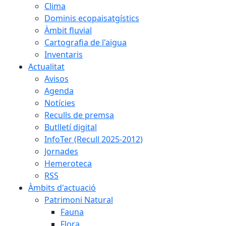
Clima
Dominis ecopaisatgístics
Àmbit fluvial
Cartografia de l'aigua
Inventaris
Actualitat
Avisos
Agenda
Notícies
Reculls de premsa
Butlletí digital
InfoTer (Recull 2025-2012)
Jornades
Hemeroteca
RSS
Àmbits d'actuació
Patrimoni Natural
Fauna
Flora