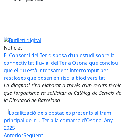
Nou web, nou butlletí digital!
Nou web, nou butlletí digital!
Notícies
El Consorci del Ter disposa d’un estudi sobre la
El Conso
u
connectivitat fluvial del Ter a Osona que conclou
connecti
que el riu està intensament interromput per
que el 
rescloses que posen en risc la biodiversitat
resclose
ic
La diagnosi s’ha elaborat a través d’un recurs tècnic
La diagn
de
que l’organisme va sol·licitar al Catàleg de Serveis de
que l’or
la Diputació de Barcelona
la Diput
 connectivitat fluvial del Ter a Osona que conclou que el riu
El Consorci del Ter disposa d’un estudi sobre la connectiv
El Conso
Anterior
Següent