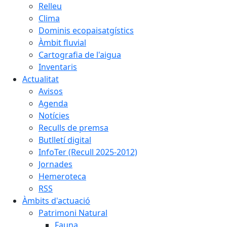
Relleu
Clima
Dominis ecopaisatgístics
Àmbit fluvial
Cartografia de l'aigua
Inventaris
Actualitat
Avisos
Agenda
Notícies
Reculls de premsa
Butlletí digital
InfoTer (Recull 2025-2012)
Jornades
Hemeroteca
RSS
Àmbits d'actuació
Patrimoni Natural
Fauna